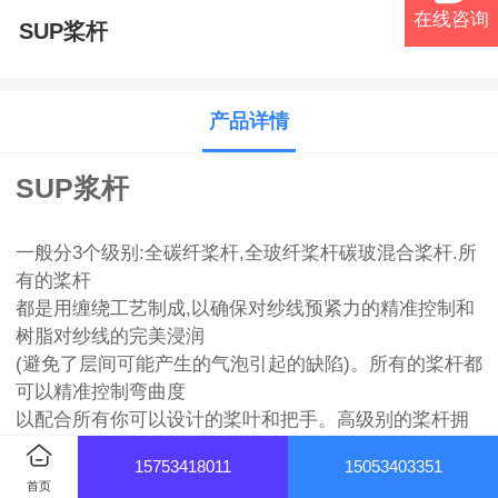
在线咨询
SUP桨杆
产品详情
SUP浆杆
一般分3个级别:全碳纤桨杆,全玻纤桨杆碳玻混合桨杆.所
有的桨杆
都是用缠绕工艺制成,以确保对纱线预紧力的精准控制和
树脂对纱线的完美浸润
(避免了层间可能产生的气泡引起的缺陷)。所有的桨杆都
可以精准控制弯曲度
以配合所有你可以设计的桨叶和把手。高级别的桨杆拥
有高的碳纤维含量,以减
15753418011
15053403351
轻整个船桨的重量，并显著提升反应速度和总体性能。
首页