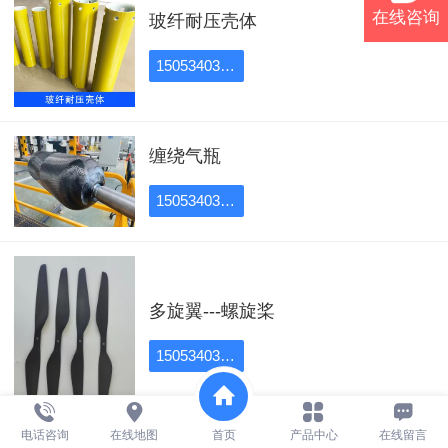
在线咨询
玻纤耐压壳体
15053403351
缠绕气瓶
15053403351
多旋翼---螺旋桨
15053403351
电话咨询
在线地图
首页
产品中心
在线留言